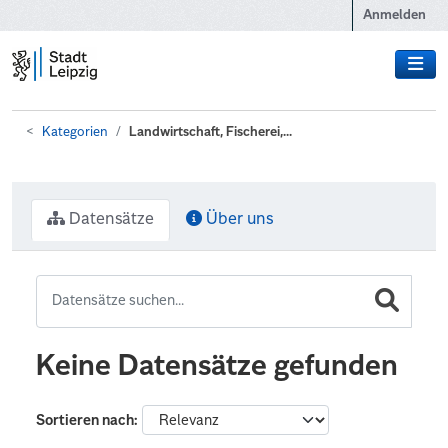
Zum Hauptinhalt wechseln
Anmelden
Kategorien
Landwirtschaft, Fischerei,...
Datensätze
Über uns
Keine Datensätze gefunden
Sortieren nach