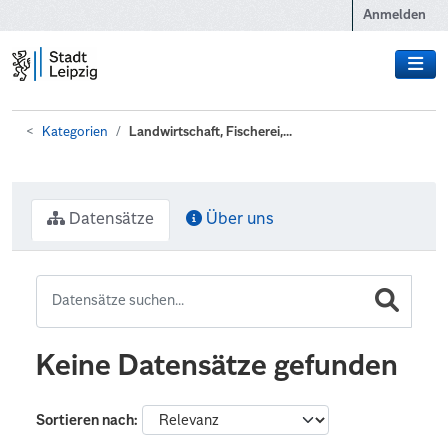
Zum Hauptinhalt wechseln
Anmelden
Kategorien
Landwirtschaft, Fischerei,...
Datensätze
Über uns
Keine Datensätze gefunden
Sortieren nach