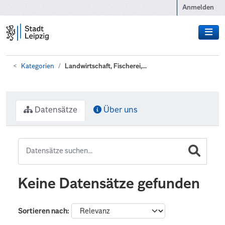
Zum Hauptinhalt wechseln
Anmelden
Kategorien
Landwirtschaft, Fischerei,...
Datensätze
Über uns
Keine Datensätze gefunden
Sortieren nach