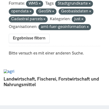
Formate:
WMS
Tags:
Stadtgrundkarte
opendata
GeoSN
Geobasisdaten
Cadastral parcels
Kategorien:
just
Organisationen:
amt-fuer-geoinformation
Ergebnisse filtern
Bitte versuch es mit einer anderen Suche.
Landwirtschaft, Fischerei, Forstwirtschaft und
Nahrungsmittel