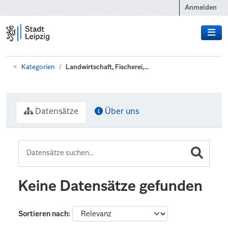
Zum Hauptinhalt wechseln
Anmelden
Kategorien
Landwirtschaft, Fischerei,...
Datensätze
Über uns
Keine Datensätze gefunden
Sortieren nach