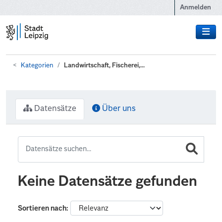
Zum Hauptinhalt wechseln
Anmelden
Kategorien
Landwirtschaft, Fischerei,...
Datensätze
Über uns
Keine Datensätze gefunden
Sortieren nach