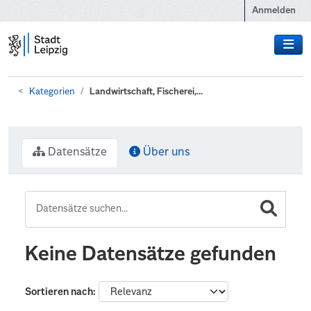
Zum Hauptinhalt wechseln
Anmelden
Kategorien
Landwirtschaft, Fischerei,...
Datensätze
Über uns
Keine Datensätze gefunden
Sortieren nach