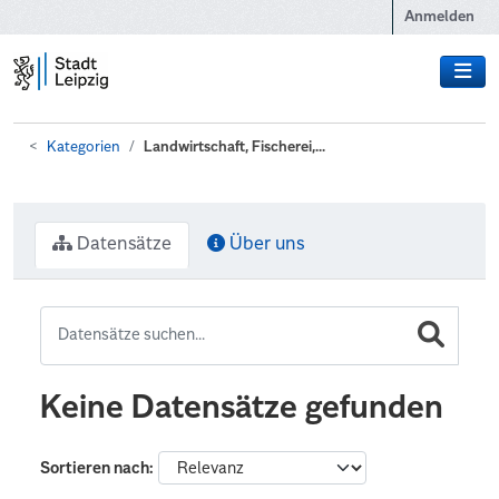
Zum Hauptinhalt wechseln
Anmelden
Kategorien
Landwirtschaft, Fischerei,...
Datensätze
Über uns
Keine Datensätze gefunden
Sortieren nach