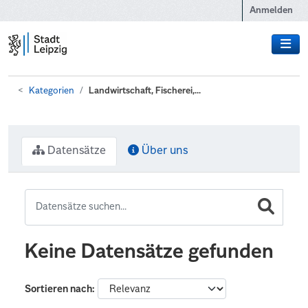
Zum Hauptinhalt wechseln
Anmelden
Kategorien
Landwirtschaft, Fischerei,...
Datensätze
Über uns
Keine Datensätze gefunden
Sortieren nach