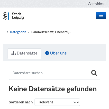
Zum Hauptinhalt wechseln
Anmelden
Kategorien
Landwirtschaft, Fischerei,...
Datensätze
Über uns
Keine Datensätze gefunden
Sortieren nach