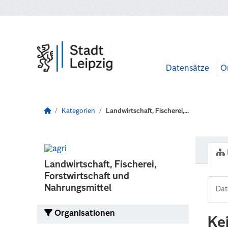
Zum Hauptinhalt wechseln
Datensätze
O
Kategorien
Landwirtschaft, Fischerei,...
Landwirtschaft, Fischerei,
Forstwirtschaft und
Nahrungsmittel
Organisationen
Ke