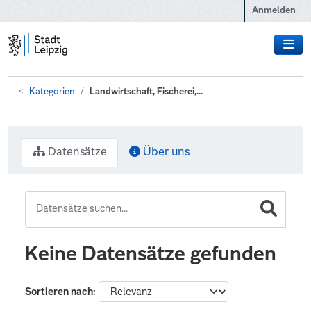
Zum Hauptinhalt wechseln
Anmelden
Kategorien
Landwirtschaft, Fischerei,...
Datensätze
Über uns
Keine Datensätze gefunden
Sortieren nach