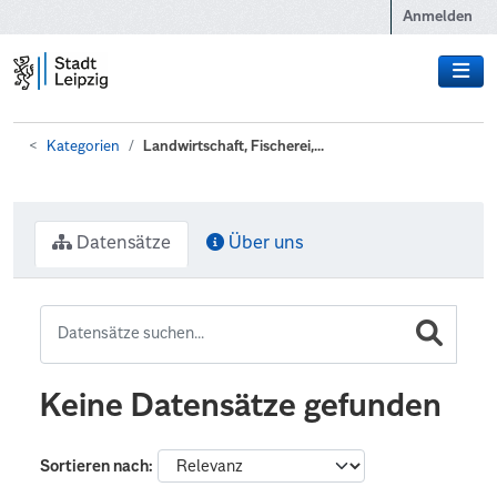
Zum Hauptinhalt wechseln
Anmelden
Kategorien
Landwirtschaft, Fischerei,...
Datensätze
Über uns
Keine Datensätze gefunden
Sortieren nach