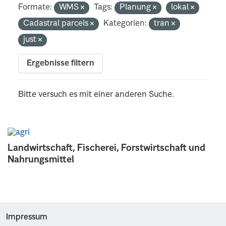
Formate:
WMS
Tags:
Planung
lokal
Cadastral parcels
Kategorien:
tran
just
Ergebnisse filtern
Bitte versuch es mit einer anderen Suche.
Landwirtschaft, Fischerei, Forstwirtschaft und
Nahrungsmittel
Impressum