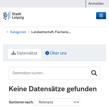
Zum Hauptinhalt wechseln
Anmelden
Kategorien
Landwirtschaft, Fischerei,...
Datensätze
Über uns
Keine Datensätze gefunden
Sortieren nach