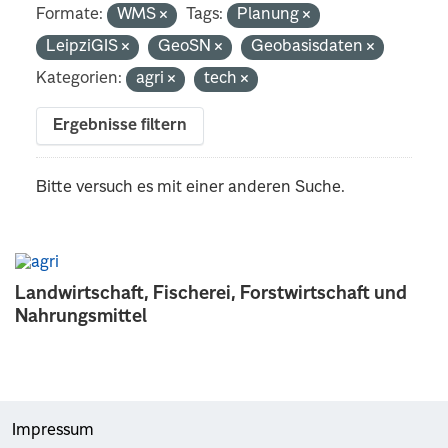
Formate:
WMS
Tags:
Planung
LeipziGIS
GeoSN
Geobasisdaten
Kategorien:
agri
tech
Ergebnisse filtern
Bitte versuch es mit einer anderen Suche.
Landwirtschaft, Fischerei, Forstwirtschaft und
Nahrungsmittel
Impressum