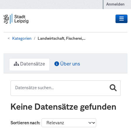
Zum Hauptinhalt wechseln
Anmelden
Kategorien
Landwirtschaft, Fischerei,...
Datensätze
Über uns
Keine Datensätze gefunden
Sortieren nach