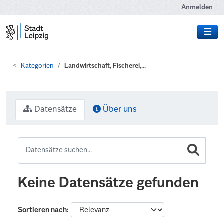
Zum Hauptinhalt wechseln
Anmelden
Kategorien
Landwirtschaft, Fischerei,...
Datensätze
Über uns
Keine Datensätze gefunden
Sortieren nach