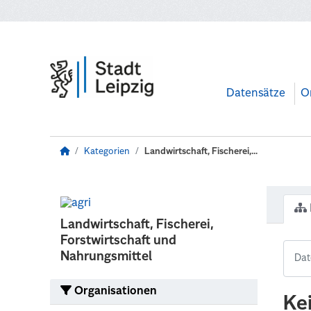
Zum Hauptinhalt wechseln
Datensätze
O
Kategorien
Landwirtschaft, Fischerei,...
Landwirtschaft, Fischerei,
Forstwirtschaft und
Nahrungsmittel
Organisationen
Ke