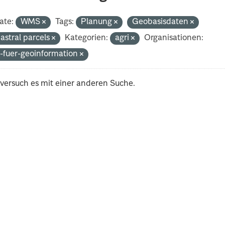
ate:
WMS
Tags:
Planung
Geobasisdaten
astral parcels
Kategorien:
agri
Organisationen:
-fuer-geoinformation
 versuch es mit einer anderen Suche.