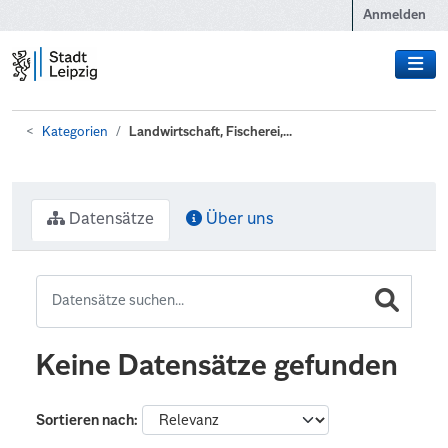
Zum Hauptinhalt wechseln
Anmelden
Kategorien
Landwirtschaft, Fischerei,...
Datensätze
Über uns
Keine Datensätze gefunden
Sortieren nach