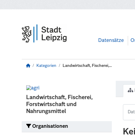
Zum Hauptinhalt wechseln
Datensätze
O
Kategorien
Landwirtschaft, Fischerei,...
Landwirtschaft, Fischerei,
Forstwirtschaft und
Nahrungsmittel
Organisationen
Ke