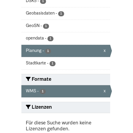
DSK5
-
1
Geobasisdaten
-
1
GeoSN
-
1
opendata
-
1
Planung
-
x
1
Stadtkarte
-
1
Formate
WMS
-
x
1
Lizenzen
Für diese Suche wurden keine
Lizenzen gefunden.