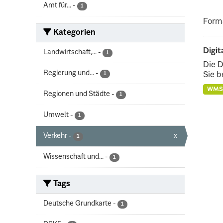
Amt für...
-
1
Form
Kategorien
Digit
Landwirtschaft,...
-
1
Die D
Regierung und...
-
1
Sie b
WMS
Regionen und Städte
-
1
Umwelt
-
1
Verkehr
-
x
1
Wissenschaft und...
-
1
Tags
Deutsche Grundkarte
-
1