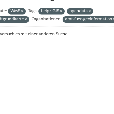
ate:
WMS
Tags:
LeipziGIS
opendata
dtgrundkarte
Organisationen:
amt-fuer-geoinformation
 versuch es mit einer anderen Suche.