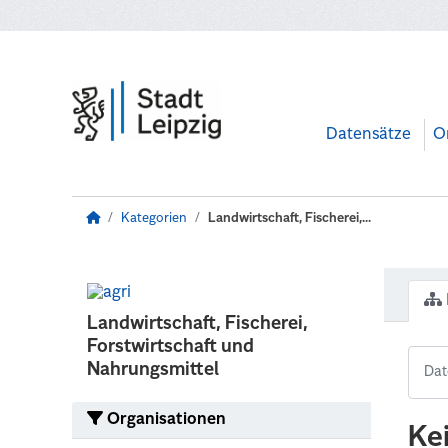
Zum Hauptinhalt wechseln
Datensätze
O
Kategorien
Landwirtschaft, Fischerei,...
Landwirtschaft, Fischerei,
Forstwirtschaft und
Nahrungsmittel
Organisationen
Ke