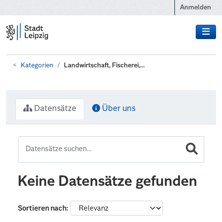
Zum Hauptinhalt wechseln
Anmelden
Kategorien
Landwirtschaft, Fischerei,...
Datensätze
Über uns
Keine Datensätze gefunden
Sortieren nach