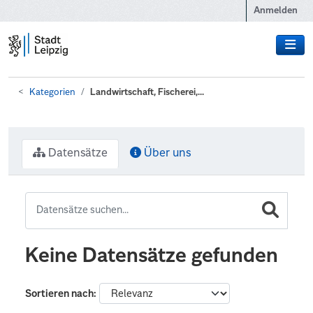
Zum Hauptinhalt wechseln
Anmelden
Kategorien
Landwirtschaft, Fischerei,...
Datensätze
Über uns
Keine Datensätze gefunden
Sortieren nach