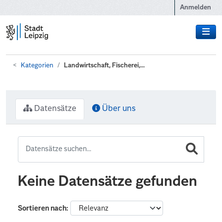
Zum Hauptinhalt wechseln
Anmelden
Kategorien
Landwirtschaft, Fischerei,...
Datensätze
Über uns
Keine Datensätze gefunden
Sortieren nach