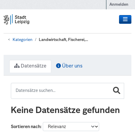
Zum Hauptinhalt wechseln
Anmelden
Kategorien
Landwirtschaft, Fischerei,...
Datensätze
Über uns
Keine Datensätze gefunden
Sortieren nach