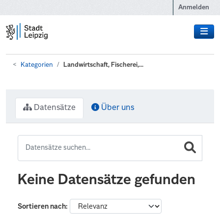
Zum Hauptinhalt wechseln
Anmelden
Kategorien
Landwirtschaft, Fischerei,...
Datensätze
Über uns
Keine Datensätze gefunden
Sortieren nach