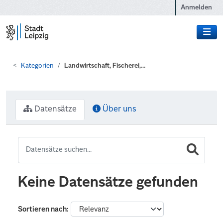
Zum Hauptinhalt wechseln
Anmelden
Kategorien
Landwirtschaft, Fischerei,...
Datensätze
Über uns
Keine Datensätze gefunden
Sortieren nach