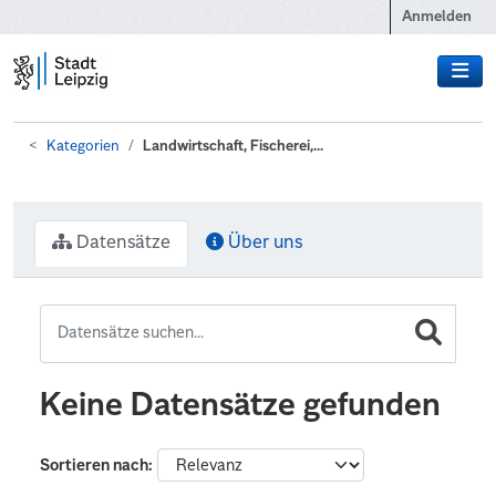
Zum Hauptinhalt wechseln
Anmelden
Kategorien
Landwirtschaft, Fischerei,...
Datensätze
Über uns
Keine Datensätze gefunden
Sortieren nach