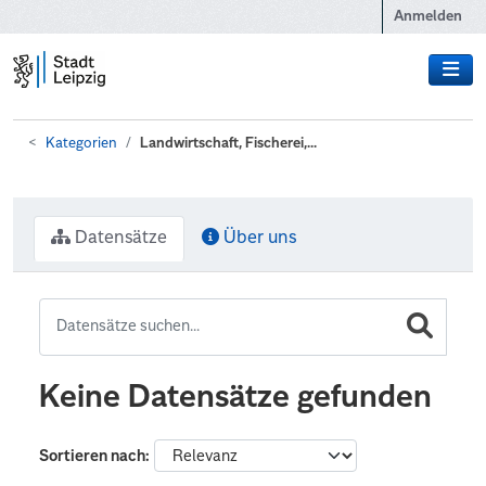
Zum Hauptinhalt wechseln
Anmelden
Kategorien
Landwirtschaft, Fischerei,...
Datensätze
Über uns
Keine Datensätze gefunden
Sortieren nach