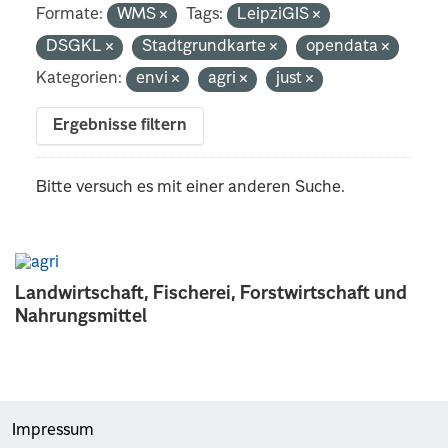
Formate:
WMS
Tags:
LeipziGIS
DSGKL
Stadtgrundkarte
opendata
Kategorien:
envi
agri
just
Ergebnisse filtern
Bitte versuch es mit einer anderen Suche.
Landwirtschaft, Fischerei, Forstwirtschaft und
Nahrungsmittel
Impressum