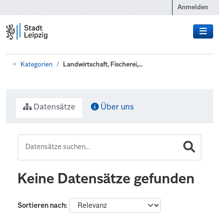
Zum Hauptinhalt wechseln
Anmelden
Kategorien
Landwirtschaft, Fischerei,...
Datensätze
Über uns
Keine Datensätze gefunden
Sortieren nach