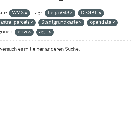
ate:
WMS
Tags:
LeipziGIS
DSGKL
astral parcels
Stadtgrundkarte
opendata
orien:
envi
agri
 versuch es mit einer anderen Suche.