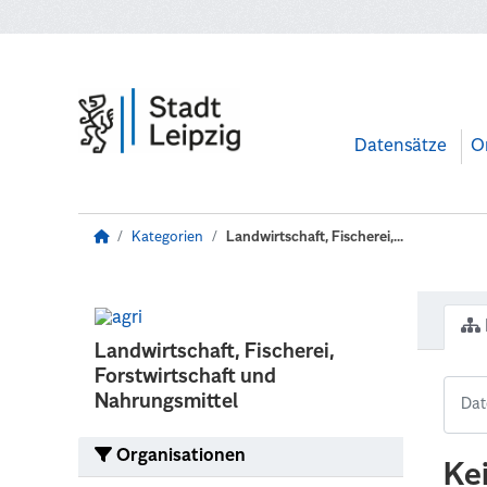
Zum Hauptinhalt wechseln
Datensätze
O
Kategorien
Landwirtschaft, Fischerei,...
Landwirtschaft, Fischerei,
Forstwirtschaft und
Nahrungsmittel
Organisationen
Ke