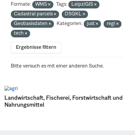
Formate:
WMS
Tags:
LeipziGIS
Cadastral parcels
DSGKL
Geobasisdaten
Kategorien:
just
regi
tech
Ergebnisse filtern
Bitte versuch es mit einer anderen Suche.
Landwirtschaft, Fischerei, Forstwirtschaft und
Nahrungsmittel