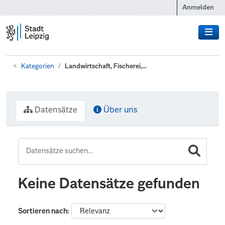
Zum Hauptinhalt wechseln
Anmelden
Kategorien
Landwirtschaft, Fischerei,...
Datensätze
Über uns
Keine Datensätze gefunden
Sortieren nach