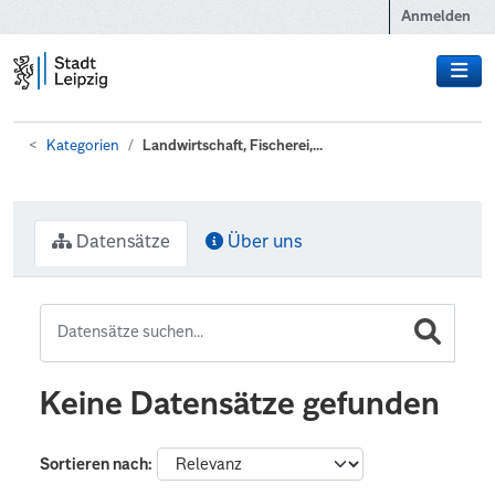
Zum Hauptinhalt wechseln
Anmelden
Kategorien
Landwirtschaft, Fischerei,...
Datensätze
Über uns
Keine Datensätze gefunden
Sortieren nach