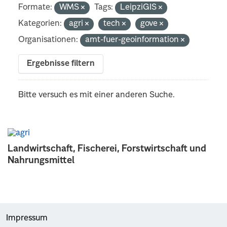
Formate:
WMS
Tags:
LeipziGIS
Kategorien:
agri
tech
gove
Organisationen:
amt-fuer-geoinformation
Ergebnisse filtern
Bitte versuch es mit einer anderen Suche.
Landwirtschaft, Fischerei, Forstwirtschaft und
Nahrungsmittel
Impressum