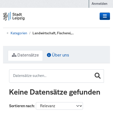
Zum Hauptinhalt wechseln
Anmelden
Kategorien
Landwirtschaft, Fischerei,...
Datensätze
Über uns
Keine Datensätze gefunden
Sortieren nach