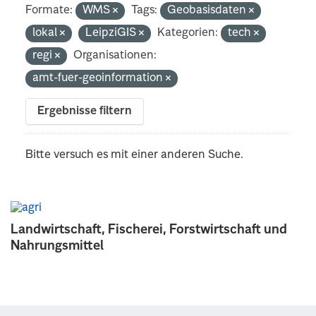
Formate:
WMS
Tags:
Geobasisdaten
lokal
LeipziGIS
Kategorien:
tech
regi
Organisationen:
amt-fuer-geoinformation
Ergebnisse filtern
Bitte versuch es mit einer anderen Suche.
Landwirtschaft, Fischerei, Forstwirtschaft und
Nahrungsmittel