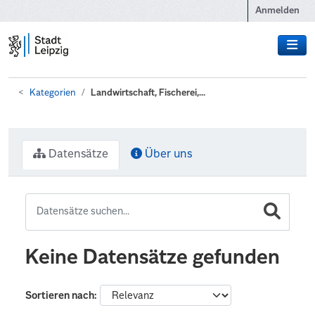
Zum Hauptinhalt wechseln
Anmelden
Kategorien
Landwirtschaft, Fischerei,...
Datensätze
Über uns
Keine Datensätze gefunden
Sortieren nach