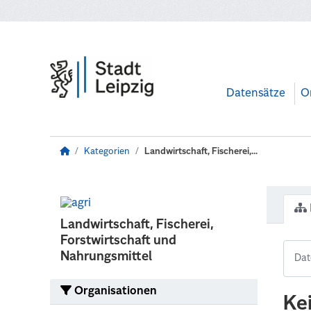
Zum Hauptinhalt wechseln
Datensätze
O
Kategorien
Landwirtschaft, Fischerei,...
Landwirtschaft, Fischerei,
Forstwirtschaft und
Nahrungsmittel
Organisationen
Ke