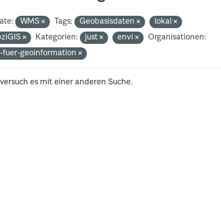
ate:
WMS
Tags:
Geobasisdaten
lokal
pziGIS
Kategorien:
just
envi
Organisationen:
-fuer-geoinformation
 versuch es mit einer anderen Suche.