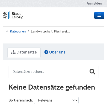
Zum Hauptinhalt wechseln
Anmelden
Kategorien
Landwirtschaft, Fischerei,...
Datensätze
Über uns
Keine Datensätze gefunden
Sortieren nach