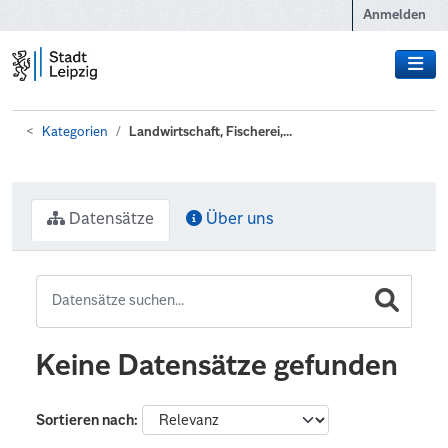
Zum Hauptinhalt wechseln
Anmelden
Kategorien
Landwirtschaft, Fischerei,...
Datensätze
Über uns
Keine Datensätze gefunden
Sortieren nach