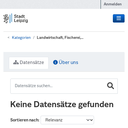
Zum Hauptinhalt wechseln
Anmelden
Kategorien
Landwirtschaft, Fischerei,...
Datensätze
Über uns
Keine Datensätze gefunden
Sortieren nach