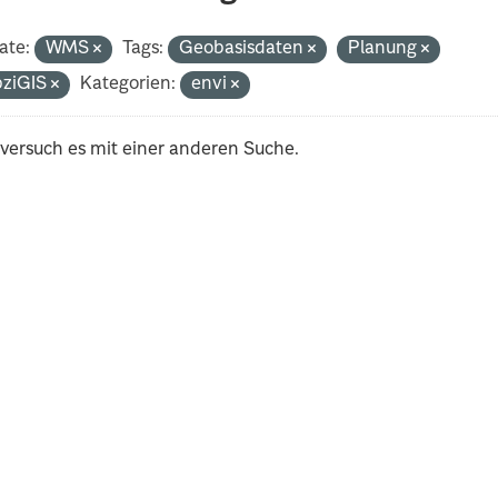
ate:
WMS
Tags:
Geobasisdaten
Planung
pziGIS
Kategorien:
envi
 versuch es mit einer anderen Suche.