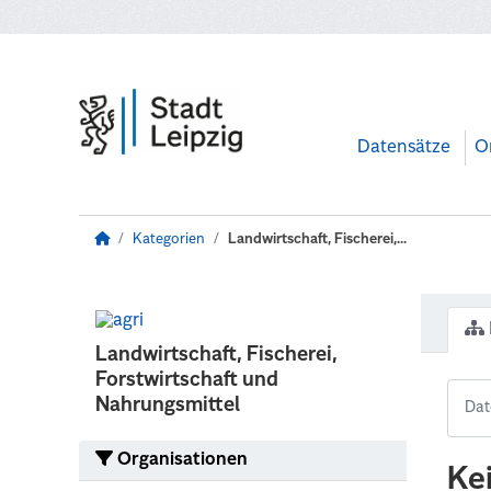
Zum Hauptinhalt wechseln
Datensätze
O
Kategorien
Landwirtschaft, Fischerei,...
Landwirtschaft, Fischerei,
Forstwirtschaft und
Nahrungsmittel
Organisationen
Ke