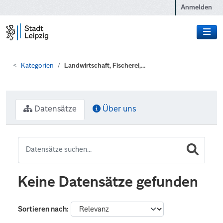
Zum Hauptinhalt wechseln
Anmelden
Kategorien
Landwirtschaft, Fischerei,...
Datensätze
Über uns
Keine Datensätze gefunden
Sortieren nach