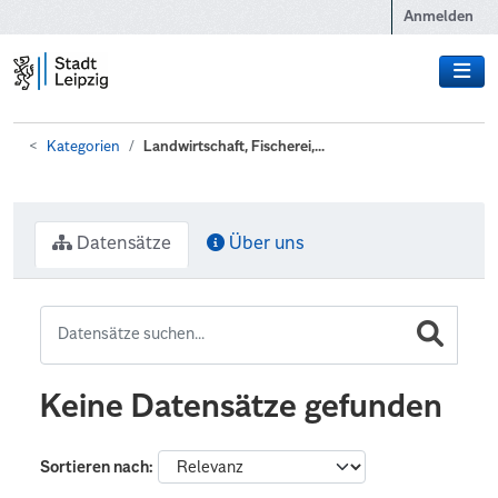
Zum Hauptinhalt wechseln
Anmelden
Kategorien
Landwirtschaft, Fischerei,...
Datensätze
Über uns
Keine Datensätze gefunden
Sortieren nach