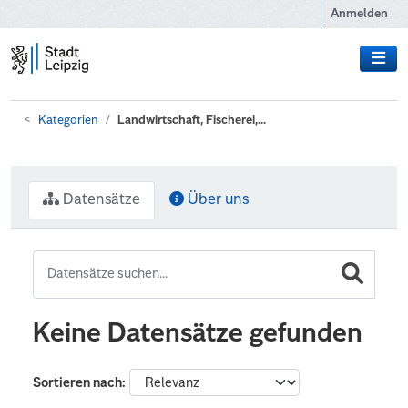
Zum Hauptinhalt wechseln
Anmelden
Kategorien
Landwirtschaft, Fischerei,...
Datensätze
Über uns
Keine Datensätze gefunden
Sortieren nach