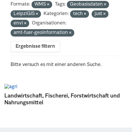
Formate:
WMS
Tags:
Geobasisdaten
LeipziGIS
Kategorien:
tech
just
envi
Organisationen:
amt-fuer-geoinformation
Ergebnisse filtern
Bitte versuch es mit einer anderen Suche.
Landwirtschaft, Fischerei, Forstwirtschaft und
Nahrungsmittel