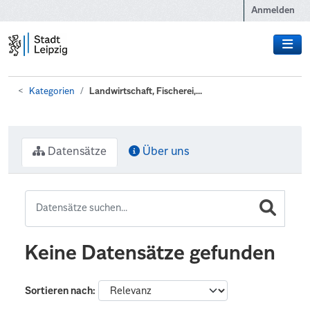
Zum Hauptinhalt wechseln
Anmelden
Kategorien
Landwirtschaft, Fischerei,...
Datensätze
Über uns
Keine Datensätze gefunden
Sortieren nach