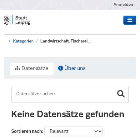
Zum Hauptinhalt wechseln
Anmelden
Kategorien
Landwirtschaft, Fischerei,...
Datensätze
Über uns
Keine Datensätze gefunden
Sortieren nach