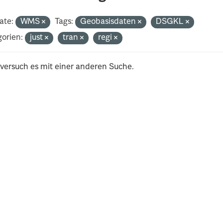
ate:
WMS
Tags:
Geobasisdaten
DSGKL
orien:
just
tran
regi
 versuch es mit einer anderen Suche.