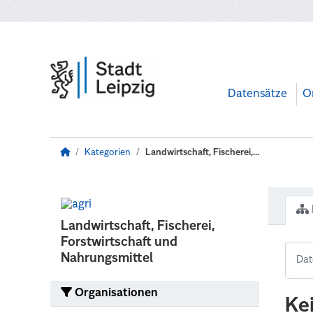
Zum Hauptinhalt wechseln
Datensätze
O
Kategorien
Landwirtschaft, Fischerei,...
Landwirtschaft, Fischerei,
Forstwirtschaft und
Nahrungsmittel
Organisationen
Ke