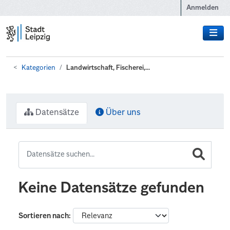
Zum Hauptinhalt wechseln
Anmelden
Kategorien
Landwirtschaft, Fischerei,...
Datensätze
Über uns
Keine Datensätze gefunden
Sortieren nach