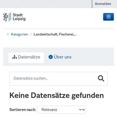
Zum Hauptinhalt wechseln
Anmelden
Kategorien
Landwirtschaft, Fischerei,...
Datensätze
Über uns
Keine Datensätze gefunden
Sortieren nach