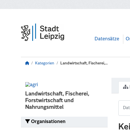
Zum Hauptinhalt wechseln
Datensätze
O
Kategorien
Landwirtschaft, Fischerei,...
Landwirtschaft, Fischerei,
Forstwirtschaft und
Nahrungsmittel
Organisationen
Ke