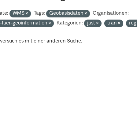
ate:
WMS
Tags:
Geobasisdaten
Organisationen:
-fuer-geoinformation
Kategorien:
just
tran
reg
 versuch es mit einer anderen Suche.