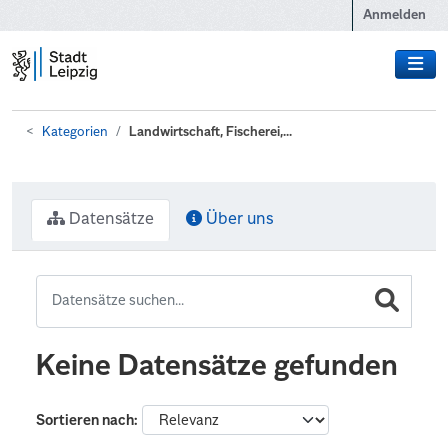
Zum Hauptinhalt wechseln
Anmelden
Kategorien
Landwirtschaft, Fischerei,...
Datensätze
Über uns
Keine Datensätze gefunden
Sortieren nach