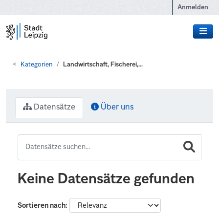
Zum Hauptinhalt wechseln
Anmelden
Kategorien
Landwirtschaft, Fischerei,...
Datensätze
Über uns
Keine Datensätze gefunden
Sortieren nach