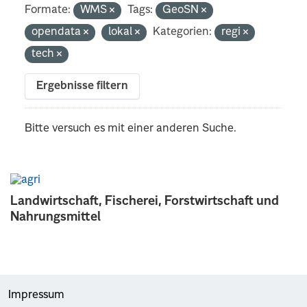
Formate:
WMS
Tags:
GeoSN
opendata
lokal
Kategorien:
regi
tech
Ergebnisse filtern
Bitte versuch es mit einer anderen Suche.
Landwirtschaft, Fischerei, Forstwirtschaft und
Nahrungsmittel
Impressum